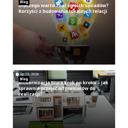
Blog
Dlaczego warto znać swoich sąsiadów?
Korzyści z budowania lokalnych relacji
|
lip 13, 2026
Blog
Modernizacja biura krok po kroku – jak
sprawnie przejść od pomiarów do
realizacji?