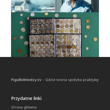
Dlaczego każda firma powinna
korzystać z obsługi prawnej i jakie
usługi obejmuje?
kwi 28, 2026
|
Prawo w biznesie
Outsourcing kadr – jak ten model może
usprawnić zarządzanie personelem?
kwi 28, 2026
|
Prawo w biznesie
Rzadkie roczniki monet PRL – jak nie
PigulkiWiedzy.tv
– Gdzie teoria spotyka praktykę
przeoczyć wartościowego
egzemplarza
kwi 23, 2026
|
Blog
Przydatne linki
Strona główna