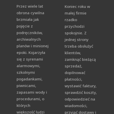
Przez wiele lat
Koniec roku w
obrona cywilna
małej firmie
brzmiała jak
rzadko
pojęcie z
przychodzi
podręczników,
spokojnie. Z
archiwalnych
jednej strony
planów i minionej
trzeba obsłużyć
epoki. Kojarzyła
klientów,
się z syrenami
zamknąć bieżącą
alarmowymi,
sprzedaż,
szkolnymi
dopilnować
pogadankami,
płatności,
piwnicami,
wystawić faktury,
zapasami wody i
sprawdzić koszty,
procedurami, o
odpowiedzieć na
których
wiadomości,
większość ludzi
przyjąć dostawy i