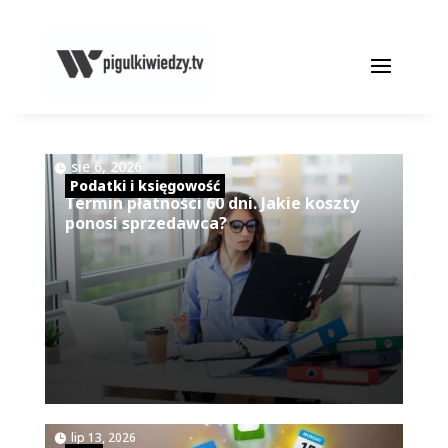
|
sie 6, 2026
Podatki i księgowość
Termin płatności 60 dni. Jakie koszty
ponosi sprzedawca?
|
lip 13, 2026