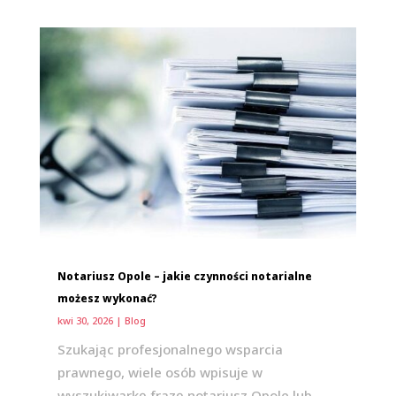
Notariusz Opole – jakie czynności notarialne
możesz wykonać?
kwi 30, 2026
|
Blog
Szukając profesjonalnego wsparcia
prawnego, wiele osób wpisuje w
wyszukiwarkę frazę notariusz Opole lub