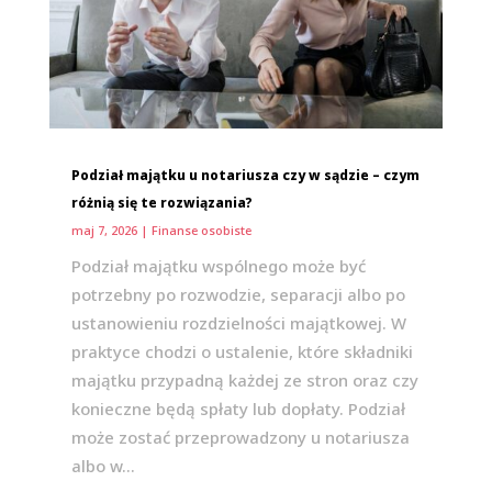
Podział majątku u notariusza czy w sądzie – czym
różnią się te rozwiązania?
maj 7, 2026
|
Finanse osobiste
Podział majątku wspólnego może być
potrzebny po rozwodzie, separacji albo po
ustanowieniu rozdzielności majątkowej. W
praktyce chodzi o ustalenie, które składniki
majątku przypadną każdej ze stron oraz czy
konieczne będą spłaty lub dopłaty. Podział
może zostać przeprowadzony u notariusza
albo w...