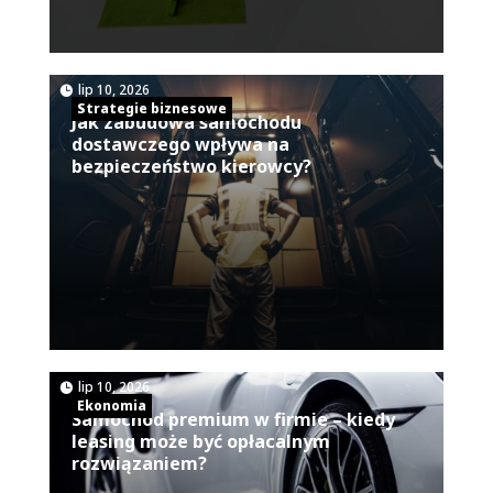
|
lip 10, 2026
Strategie biznesowe
Jak zabudowa samochodu
dostawczego wpływa na
bezpieczeństwo kierowcy?
|
lip 10, 2026
Ekonomia
Samochód premium w firmie – kiedy
leasing może być opłacalnym
rozwiązaniem?