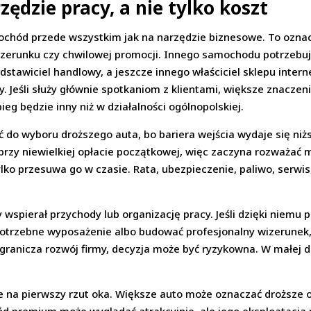
ędzie pracy, a nie tylko koszt
ochód przede wszystkim jak na narzędzie biznesowe. To ozna
 wizerunku czy chwilowej promocji. Innego samochodu potrzebuj
edstawiciel handlowy, a jeszcze innego właściciel sklepu inter
y. Jeśli służy głównie spotkaniom z klientami, większe znacze
ebieg będzie inny niż w działalności ogólnopolskiej.
do wyboru droższego auta, bo bariera wejścia wydaje się niższ
y niewielkiej opłacie początkowej, więc zaczyna rozważać m
ylko przesuwa go w czasie. Rata, ubezpieczenie, paliwo, serwi
wspierał przychody lub organizację pracy. Jeśli dzięki niemu 
 potrzebne wyposażenie albo budować profesjonalny wizerunek, 
granicza rozwój firmy, decyzja może być ryzykowna. W małej dz
e na pierwszy rzut oka. Większe auto może oznaczać droższe o