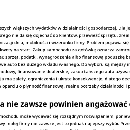
ych większych wydatków w działalności gospodarczej. Dla je
go nie da się dojechać do klientów, przewieźć sprzętu, zreal
acji dnia, mobilności i wizerunku firmy. Problem pojawia się 
 kwoty na start. Zakup samochodu za gotówkę oznacza zamroże
ar, sprzęt, podatki, wynagrodzenia albo finansową poduszkę b
we auto bez dużego wkładu własnego. Do wyboru są między in
dowy, finansowanie dealerskie, zakup tańszego auta używane
ja ma zalety, ograniczenia i ukryte konsekwencje, dlatego dec
w oparciu o płynność finansową, realne potrzeby działalności 
ca nie zawsze powinien angażować
amochodu może wydawać się rozsądnym rozwiązaniem, poniewa
wy małej firmy nie zawsze jest to jednak najlepszy wybór. Prz