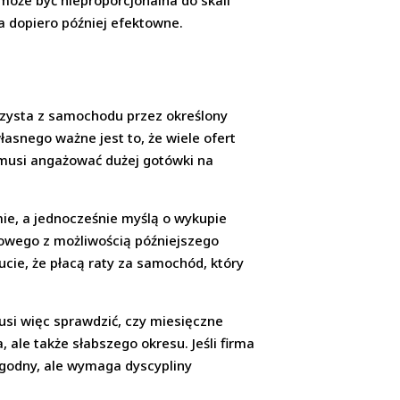
może być nieproporcjonalna do skali
a dopiero później efektowne.
rzysta z samochodu przez określony
asnego ważne jest to, że wiele ofert
 musi angażować dużej gotówki na
mie, a jednocześnie myślą o wykupie
owego z możliwością późniejszego
ucie, że płacą raty za samochód, który
usi więc sprawdzić, czy miesięczne
 ale także słabszego okresu. Jeśli firma
ygodny, ale wymaga dyscypliny