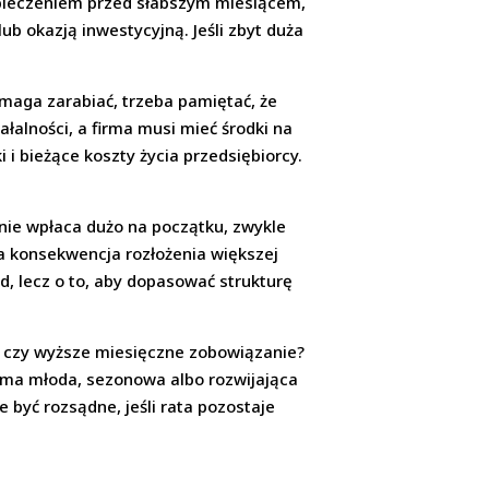
zpieczeniem przed słabszym miesiącem,
b okazją inwestycyjną. Jeśli zbyt duża
omaga zarabiać, trzeba pamiętać, że
alności, a firma musi mieć środki na
 i bieżące koszty życia przedsiębiorcy.
 nie wpłaca dużo na początku, zwykle
a konsekwencja rozłożenia większej
ad, lecz o to, aby dopasować strukturę
t czy wyższe miesięczne zobowiązanie?
irma młoda, sezonowa albo rozwijająca
 być rozsądne, jeśli rata pozostaje