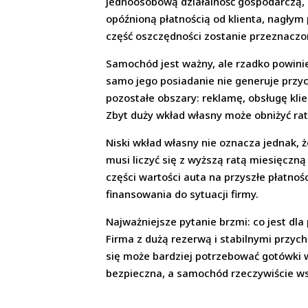
jednoosobową działalność gospodarczą, 
opóźnioną płatnością od klienta, nagłym 
część oszczędności zostanie przeznaczo
Samochód jest ważny, ale rzadko powinie
samo jego posiadanie nie generuje przy
pozostałe obszary: reklamę, obsługę klie
Zbyt duży wkład własny może obniżyć ra
Niski wkład własny nie oznacza jednak, ż
musi liczyć się z wyższą ratą miesięcz
części wartości auta na przyszłe płatnoś
finansowania do sytuacji firmy.
Najważniejsze pytanie brzmi: co jest d
Firma z dużą rezerwą i stabilnymi przy
się może bardziej potrzebować gotówki w
bezpieczna, a samochód rzeczywiście ws