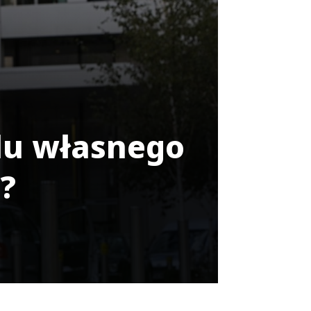
du własnego
?