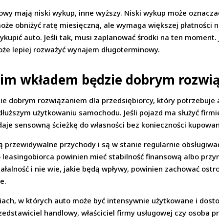
y mają niski wykup, inne wyższy. Niski wykup może oznaczać 
e obniżyć ratę miesięczną, ale wymaga większej płatności n
upić auto. Jeśli tak, musi zaplanować środki na ten moment. Je
oże lepiej rozważyć wynajem długoterminowy.
iskim wkładem będzie dobrym rozwi
e dobrym rozwiązaniem dla przedsiębiorcy, który potrzebuje 
 dłuższym użytkowaniu samochodu. Jeśli pojazd ma służyć firmi
aje sensowną ścieżkę do własności bez konieczności kupowan
ją przewidywalne przychody i są w stanie regularnie obsługiwa
o leasingobiorca powinien mieć stabilność finansową albo pr
iałalność i nie wie, jakie będą wpływy, powinien zachować ostr
e.
ciach, w których auto może być intensywnie użytkowane i dos
rzedstawiciel handlowy, właściciel firmy usługowej czy osoba