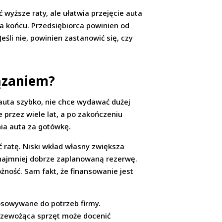
wyższe raty, ale ułatwia przejęcie auta
a końcu. Przedsiębiorca powinien od
śli nie, powinien zastanowić się, czy
ązaniem?
auta szybko, nie chce wydawać dużej
e przez wiele lat, a po zakończeniu
ia auta za gotówkę.
ć ratę. Niski wkład własny zwiększa
zynajmniej dobrze zaplanowaną rezerwę.
ożność. Sam fakt, że finansowanie jest
tosowywane do potrzeb firmy.
 przewożąca sprzęt może docenić