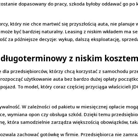
zostanie dopasowany do pracy, szkoda byłoby oddawać go po k
rcy, który nie chce martwić się przyszłością auta, nie planuje
oże być bardziej naturalny. Leasing z niskim wkładem ma se
lność za późniejsze decyzje: wykup, dalszą eksploatację, spr
 długoterminowy z niskim koszte
dla przedsiębiorców, którzy chcą korzystać z samochodu przez
rozpocząć użytkowanie auta bez bardzo dużej opłaty początkow
ojazd. To model, który coraz częściej przyciąga właścicieli J
ywalność. W zależności od pakietu w miesięcznej opłacie mog
ance, wymiana opon czy obsługa szkód. Dzięki temu przedsiębi
mę, która samodzielnie zarządza większością obowiązków, tak
zwala zachować gotówkę w firmie. Przedsiębiorca nie zamraż