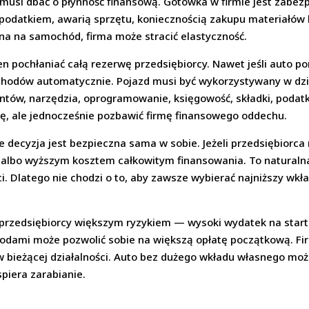
musi dbać o płynność finansową. Gotówka w firmie jest zabe
podatkiem, awarią sprzętu, koniecznością zakupu materiałów lu
na na samochód, firma może stracić elastyczność.
n pochłaniać całą rezerwę przedsiębiorcy. Nawet jeśli auto p
chodów automatycznie. Pojazd musi być wykorzystywany w dział
ntów, narzędzia, oprogramowanie, księgowość, składki, podatki
tę, ale jednocześnie pozbawić firmę finansowego oddechu.
e decyzja jest bezpieczna sama w sobie. Jeżeli przedsiębiorca
ną albo wyższym kosztem całkowitym finansowania. To naturaln
ci. Dlatego nie chodzi o to, aby zawsze wybierać najniższy wkł
la przedsiębiorcy większym ryzykiem — wysoki wydatek na star
chodami może pozwolić sobie na większą opłatę początkową. F
 bieżącej działalności. Auto bez dużego wkładu własnego może
piera zarabianie.