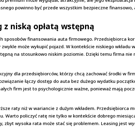
d premium może wyglądać atrakcyjnie, ale jego eksploatacja 
łasnego powinno być przede wszystkim bezpieczne finansowo, 
g z niską opłatą wstępną
ych sposobów finansowania auta firmowego. Przedsiębiorca ko
y zwykle może wykupić pojazd. W kontekście niskiego wkładu wł
tępną na stosunkowo niskim poziomie. Dzięki temu firma nie
kcyjny dla przedsiębiorców, którzy chcą zachować środki w fir
związanie łączy dostęp do auta bez dużego wydatku początk
 małych firm jest to psychologicznie ważne, ponieważ mają pocz
ższe raty niż w wariancie z dużym wkładem. Przedsiębiorca m
. Warto policzyć ratę nie tylko w kontekście dobrego miesiąca,
, zbyt wysoka rata może stać się problemem. Leasing jest w