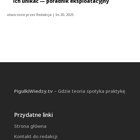
ich unikać — poradnik eksploatacyjny
utworzone przez
Redakcja
|
lis 20, 2025
PigulkiWiedzy.tv
– Gdzie teoria spotyka praktykę
Przydatne linki
Strona główna
Kontakt do redakcji