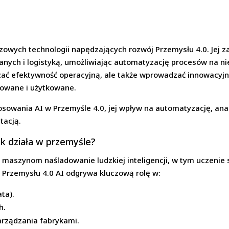
luczowych technologii napędzających rozwój Przemysłu 4.0. Jej
anych i logistyką, umożliwiając automatyzację procesów na ni
zać efektywność operacyjną, ale także wprowadzać innowacyjn
uowane i użytkowane.
owania AI w Przemyśle 4.0, jej wpływ na automatyzację, anali
tacją.
jak działa w przemyśle?
ją maszynom naśladowanie ludzkiej inteligencji, w tym uczenie 
Przemysłu 4.0 AI odgrywa kluczową rolę w:
ta).
h.
arządzania fabrykami.