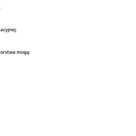
.
acyjnej.
biorstwa mogą: