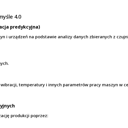
myśle 4.0
acja predykcyjna)
n i urządzeń na podstawie analizy danych zbieranych z czujn
nych.
y wibracji, temperatury i innych parametrów pracy maszyn w 
yjnych
ację produkcji poprzez: