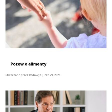
Pozew o alimenty
utworzone przez
Redakcja
|
cze 29, 2026