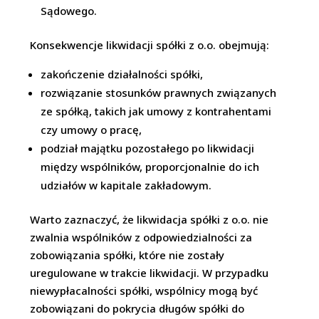
Sądowego.
Konsekwencje likwidacji spółki z o.o. obejmują:
zakończenie działalności spółki,
rozwiązanie stosunków prawnych związanych
ze spółką, takich jak umowy z kontrahentami
czy umowy o pracę,
podział majątku pozostałego po likwidacji
między wspólników, proporcjonalnie do ich
udziałów w kapitale zakładowym.
Warto zaznaczyć, że likwidacja spółki z o.o. nie
zwalnia wspólników z odpowiedzialności za
zobowiązania spółki, które nie zostały
uregulowane w trakcie likwidacji. W przypadku
niewypłacalności spółki, wspólnicy mogą być
zobowiązani do pokrycia długów spółki do