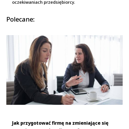
oczekiwaniach przedsiębiorcy.
Polecane:
Jak przygotować firmę na zmieniające się