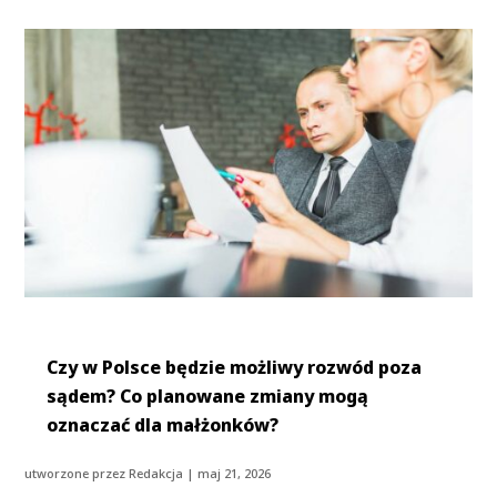
Czy w Polsce będzie możliwy rozwód poza
sądem? Co planowane zmiany mogą
oznaczać dla małżonków?
utworzone przez
Redakcja
|
maj 21, 2026