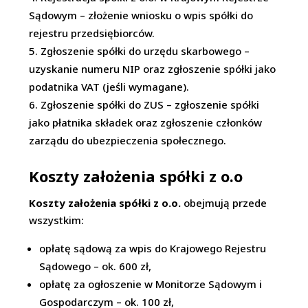
Sądowym – złożenie wniosku o wpis spółki do
rejestru przedsiębiorców.
Zgłoszenie spółki do urzędu skarbowego –
uzyskanie numeru NIP oraz zgłoszenie spółki jako
podatnika VAT (jeśli wymagane).
Zgłoszenie spółki do ZUS – zgłoszenie spółki
jako płatnika składek oraz zgłoszenie członków
zarządu do ubezpieczenia społecznego.
Koszty założenia spółki z o.o
Koszty założenia spółki z o.o.
obejmują przede
wszystkim:
opłatę sądową za wpis do Krajowego Rejestru
Sądowego – ok. 600 zł,
opłatę za ogłoszenie w Monitorze Sądowym i
Gospodarczym – ok. 100 zł,