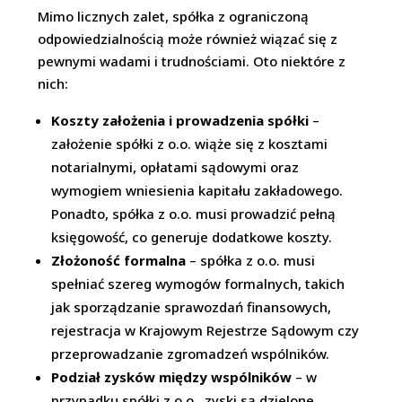
Mimo licznych zalet, spółka z ograniczoną
odpowiedzialnością może również wiązać się z
pewnymi wadami i trudnościami. Oto niektóre z
nich:
Koszty założenia i prowadzenia spółki
–
założenie spółki z o.o. wiąże się z kosztami
notarialnymi, opłatami sądowymi oraz
wymogiem wniesienia kapitału zakładowego.
Ponadto, spółka z o.o. musi prowadzić pełną
księgowość, co generuje dodatkowe koszty.
Złożoność formalna
– spółka z o.o. musi
spełniać szereg wymogów formalnych, takich
jak sporządzanie sprawozdań finansowych,
rejestracja w Krajowym Rejestrze Sądowym czy
przeprowadzanie zgromadzeń wspólników.
Podział zysków między wspólników
– w
przypadku spółki z o.o., zyski są dzielone