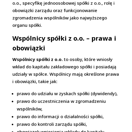
o.o., specyfikę jednoosobowej spółki z o.o., rolę i
obowiązki zarządu oraz funkcjonowanie
zgromadzenia wspólników jako najwyższego
organu spółki.
Wspólnicy spółki z o.o. – prawa i
obowiązki
Wspólnicy spółki z o.o.
to osoby, które wniosły
wkład do kapitału zakładowego spółki i posiadają
udziały w spółce. Wspólnicy mają określone prawa
i obowiązki, takie jak:
prawo do udziału w zyskach spółki (dywidendy),
prawo do uczestniczenia w zgromadzeniu
wspólników,
prawo do informacji o działalności spółki,
prawo do kontroli zarządu spółki,
obowiązek wniesienia wkładu do kapitału