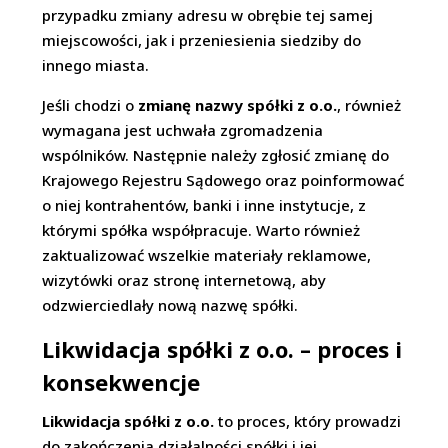
przypadku zmiany adresu w obrębie tej samej
miejscowości, jak i przeniesienia siedziby do
innego miasta.
Jeśli chodzi o
zmianę nazwy spółki z o.o.
, również
wymagana jest uchwała zgromadzenia
wspólników. Następnie należy zgłosić zmianę do
Krajowego Rejestru Sądowego oraz poinformować
o niej kontrahentów, banki i inne instytucje, z
którymi spółka współpracuje. Warto również
zaktualizować wszelkie materiały reklamowe,
wizytówki oraz stronę internetową, aby
odzwierciedlały nową nazwę spółki.
Likwidacja spółki z o.o. – proces i
konsekwencje
Likwidacja spółki z o.o.
to proces, który prowadzi
do zakończenia działalności spółki i jej