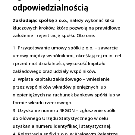
odpowiedzialnością
Zakładając spółkę z o.o.
, należy wykonać kilka
kluczowych kroków, które pozwolą na prawidłowe
założenie i rejestrację spółki. Oto one:
Przygotowanie umowy spółki z o.o. – zawarcie
umowy między wspólnikami, określającej m.in. cel
i przedmiot działalności, wysokość kapitału
zakładowego oraz udziały wspólników.
Wpłata kapitału zakładowego – wniesienie
przez wspólników wkładów pieniężnych lub
niepieniężnych na rachunek bankowy spółki lub w
formie wkładu rzeczowego.
Uzyskanie numeru REGON – zgłoszenie spółki
do Głównego Urzędu Statystycznego w celu
uzyskania numeru identyfikacji statystycznej.
Rejestracja spółki z o.o. w Krajowym Rejestrze