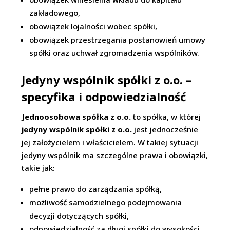
zakładowego,
obowiązek lojalności wobec spółki,
obowiązek przestrzegania postanowień umowy
spółki oraz uchwał zgromadzenia wspólników.
Jedyny wspólnik spółki z o.o. –
specyfika i odpowiedzialność
Jednoosobowa spółka z o.o.
to spółka, w której
jedyny wspólnik spółki z o.o.
jest jednocześnie
jej założycielem i właścicielem. W takiej sytuacji
jedyny wspólnik ma szczególne prawa i obowiązki,
takie jak:
pełne prawo do zarządzania spółką,
możliwość samodzielnego podejmowania
decyzji dotyczących spółki,
odpowiedzialność za długi spółki do wysokości