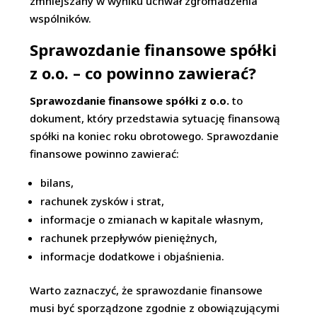
zmniejszany w wyniku uchwał zgromadzenia
wspólników.
Sprawozdanie finansowe spółki
z o.o. – co powinno zawierać?
Sprawozdanie finansowe spółki z o.o.
to
dokument, który przedstawia sytuację finansową
spółki na koniec roku obrotowego. Sprawozdanie
finansowe powinno zawierać:
bilans,
rachunek zysków i strat,
informacje o zmianach w kapitale własnym,
rachunek przepływów pieniężnych,
informacje dodatkowe i objaśnienia.
Warto zaznaczyć, że sprawozdanie finansowe
musi być sporządzone zgodnie z obowiązującymi