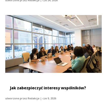
utworzone przez
Redakcja
|
cze 24, 2026
Jak zabezpieczyć interesy wspólników?
utworzone przez
Redakcja
|
cze 9, 2026