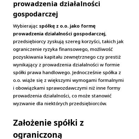
prowadzenia działalności
gospodarczej
Wybierając
spółkę z o.o. jako formę
prowadzenia działalności gospodarczej
,
przedsiębiorcy zyskują szereg korzyści, takich jak
ograniczenie ryzyka finansowego, możliwość
pozyskiwania kapitału zewnętrznego czy prestiż
wynikający z prowadzenia działalności w formie
spółki prawa handlowego. Jednocześnie spółka z
o.o. wiąże się z większymi wymogami formalnymi
i obowiązkami sprawozdawczymi niż inne formy
prowadzenia działalności, co może stanowić
wyzwanie dla niektórych przedsiębiorców.
Założenie spółki z
ograniczoną