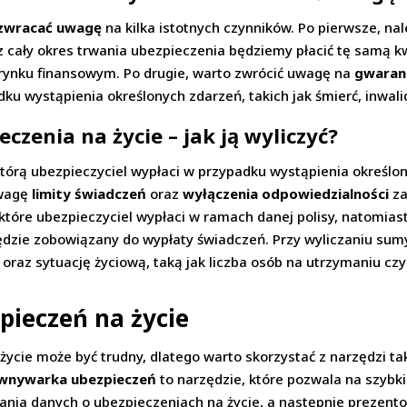
zwracać uwagę
na kilka istotnych czynników. Po pierwsze, nal
ez cały okres trwania ubezpieczenia będziemy płacić tę samą
a rynku finansowym. Po drugie, warto zwrócić uwagę na
gwaran
u wystąpienia określonych zdarzeń, takich jak śmierć, inwali
enia na życie – jak ją wyliczyć?
którą ubezpieczyciel wypłaci w przypadku wystąpienia określ
uwagę
limity świadczeń
oraz
wyłączenia odpowiedzialności
za
tóre ubezpieczyciel wypłaci w ramach danej polisy, natomias
będzie zobowiązany do wypłaty świadczeń. Przy wyliczaniu su
oraz sytuację życiową, taką jak liczba osób na utrzymaniu cz
pieczeń na życie
cie może być trudny, dlatego warto skorzystać z narzędzi ta
wnywarka ubezpieczeń
to narzędzie, które pozwala na szybki
erania danych o ubezpieczeniach na życie, a następnie prezent