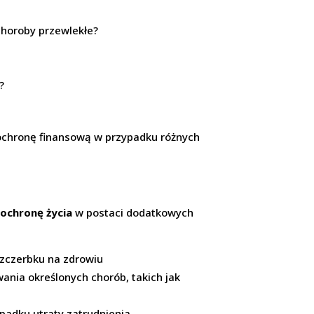
 choroby przewlekłe?
?
je ochronę finansową w przypadku różnych
ochronę życia
w postaci dodatkowych
zczerbku na zdrowiu
ania określonych chorób, takich jak
padku utraty zatrudnienia