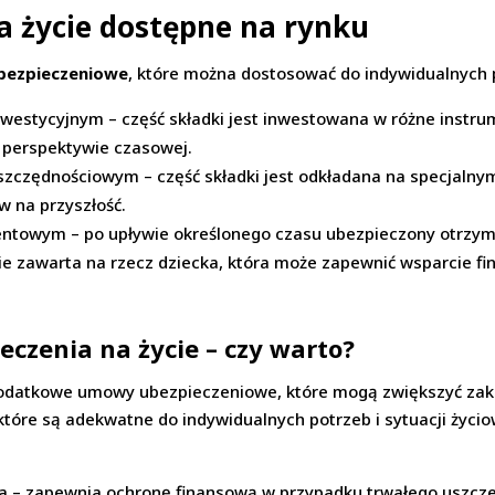
a życie dostępne na rynku
bezpieczeniowe
, które można dostosować do indywidualnych po
nwestycyjnym – część składki jest inwestowana w różne instr
j perspektywie czasowej.
szczędnościowym – część składki jest odkładana na specjaln
 na przyszłość.
entowym – po upływie określonego czasu ubezpieczony otrzymu
cie zawarta na rzecz dziecka, która może zapewnić wsparcie f
zenia na życie – czy warto?
datkowe umowy ubezpieczeniowe, które mogą zwiększyć zakr
 które są adekwatne do indywidualnych potrzeb i sytuacji życi
a – zapewnia ochronę finansową w przypadku trwałego uszcze