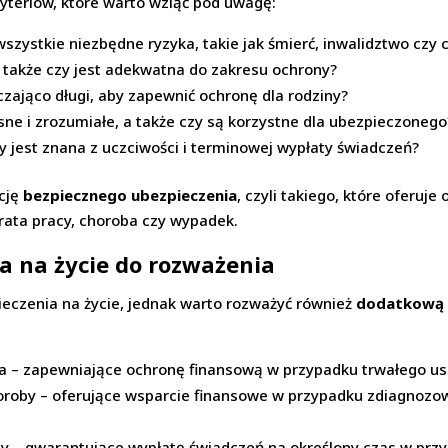
yteriów, które warto wziąć pod uwagę:
wszystkie niezbędne ryzyka, takie jak śmierć, inwalidztwo czy
 a także czy jest adekwatna do zakresu ochrony?
czająco długi, aby zapewnić ochronę dla rodziny?
sne i zrozumiałe, a także czy są korzystne dla ubezpieczonego
y jest znana z uczciwości i terminowej wypłaty świadczeń?
cję
bezpiecznego ubezpieczenia
, czyli takiego, które oferu
trata pracy, choroba czy wypadek.
a na życie do rozważenia
eczenia na życie, jednak warto rozważyć również
dodatkową 
a – zapewniające ochronę finansową w przypadku trwałego us
oroby – oferujące wsparcie finansowe w przypadku zdiagnozow
y – gwarantujące wypłatę świadczeń na określony czas w przy