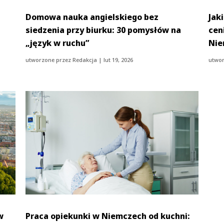
Domowa nauka angielskiego bez
Jak
siedzenia przy biurku: 30 pomysłów na
cen
„język w ruchu”
Nie
utworzone przez
Redakcja
|
lut 19, 2026
utwor
w
Praca opiekunki w Niemczech od kuchni: