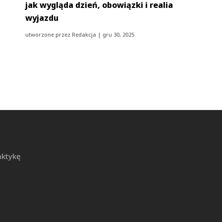
jak wygląda dzień, obowiązki i realia
wyjazdu
utworzone przez
Redakcja
|
gru 30, 2025
aktykę