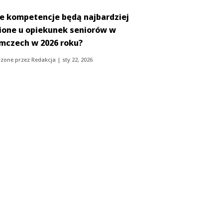
ie kompetencje będą najbardziej
ione u opiekunek seniorów w
mczech w 2026 roku?
zone przez
Redakcja
|
sty 22, 2026