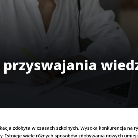
przyswajania wied
ukacja zdobyta w czasach szkolnych. Wysoka konkurencja na 
y. Istnieje wiele różnych sposobów zdobywania nowych umieję