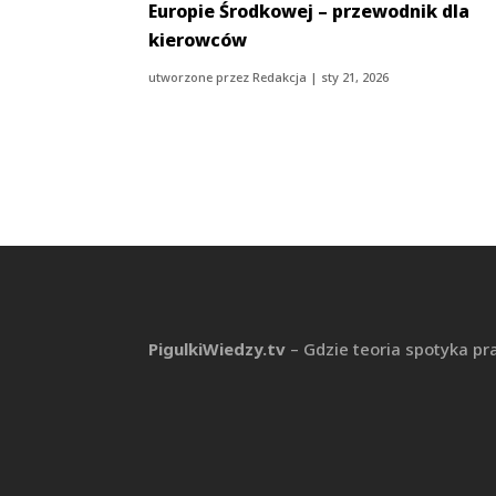
Europie Środkowej – przewodnik dla
kierowców
utworzone przez
Redakcja
|
sty 21, 2026
PigulkiWiedzy.tv
– Gdzie teoria spotyka pr