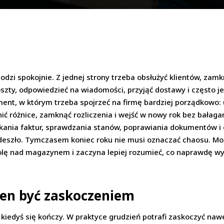
odzi spokojnie. Z jednej strony trzeba obsłużyć klientów, zam
koszty, odpowiedzieć na wiadomości, przyjąć dostawy i często 
oment, w którym trzeba spojrzeć na firmę bardziej porządkow
 różnice, zamknąć rozliczenia i wejść w nowy rok bez bałagan
ania faktur, sprawdzania stanów, poprawiania dokumentów i o
 nadeszło. Tymczasem koniec roku nie musi oznaczać chaosu. 
olę nad magazynem i zaczyna lepiej rozumieć, co naprawdę wyd
ien być zaskoczeniem
k kiedyś się kończy. W praktyce grudzień potrafi zaskoczyć na