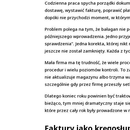
Codzienna praca spycha porządki dokume
dostawę, wystawić fakturę, poprawić pła
dopóki nie przychodzi moment, w który
Problem polega na tym, że bałagan nie 
późniejszego wprowadzenia. Jedno przyję
sprawdzenia”. Jedna korekta, której nik
jeszcze nie został zamknięty. Każda z ty
Mała firma ma tę trudność, że wiele pro
procedur i wielu poziomów kontroli. To za
nie aktualizuje magazynu albo trzyma wa
szczególnie gdy przez firmę przeszły set
Dlatego koniec roku powinien być trakto
bieżąco, tym mniej dramatyczny staje s
które przez cały rok były prowadzone w m
Faktury jako kręgosłu