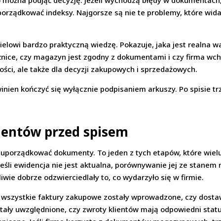
 to można podjąć decyzję. Jeżeli wychodzą błędy w dokumentach
porządkować indeksy. Najgorsze są nie te problemy, które widać
lowi bardzo praktyczną wiedzę. Pokazuje, jaka jest realna w
różnice, czy magazyn jest zgodny z dokumentami i czy firma 
ości, ale także dla decyzji zakupowych i sprzedażowych.
inien kończyć się wyłącznie podpisaniem arkuszy. Po spisie tr
entów przed spisem
uporządkować dokumenty. To jeden z tych etapów, które wielu
. Jeśli ewidencja nie jest aktualna, porównywanie jej ze stane
wie dobrze odzwierciedlały to, co wydarzyło się w firmie.
 wszystkie faktury zakupowe zostały wprowadzone, czy dosta
stały uwzględnione, czy zwroty klientów mają odpowiedni stat