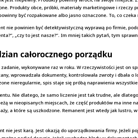
ne. Produkty obce, próbki, materiały marketingowe i rzeczy p
winny być rozpakowane albo jasno oznaczone. To, co czeka n
 nie powinien być detektywistyczną wyprawą po firmie, podczas
ienta?”, „czy to jest nasze?”. Im mniej takich pytań, tym sprawn
zian całorocznego porządku
e zadanie, wykonywane raz w roku. W rzeczywistości jest on 
 stany, wprowadzała dokumenty, kontrolowała zwroty i dbała o 
zone nieregularnie, spis staje się próbą naprawienia wszystki
ntu. Nie dlatego, że samo liczenie jest tak trudne, ale dlateg
eżą w nieopisanych miejscach, że część produktów ma inne na
aży, a które są uszkodzone. Remanent jest wtedy jak lustro, w
nie jest karą. Jest okazją do uporządkowania firmy. Jeżeli poja