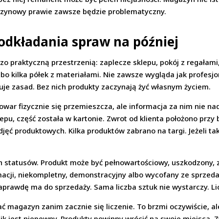
gazynowy prawie zawsze będzie problematyczny.
odkładania spraw na później
o praktyczną przestrzenią: zaplecze sklepu, pokój z regałami, 
bo kilka półek z materiałami. Nie zawsze wygląda jak profesjo
je zasad. Bez nich produkty zaczynają żyć własnym życiem.
war fizycznie się przemieszcza, ale informacja za nim nie nad
klepu, część została w kartonie. Zwrot od klienta położono prz
djęć produktowych. Kilka produktów zabrano na targi. Jeżeli t
h statusów. Produkt może być pełnowartościowy, uszkodzony,
acji, niekompletny, demonstracyjny albo wycofany ze sprzedaż
aprawdę ma do sprzedaży. Sama liczba sztuk nie wystarczy. Lic
 magazyn zanim zacznie się liczenie. To brzmi oczywiście, ale
ynik jest niepewny. Produkty powinny wrócić na swoje miejsca.