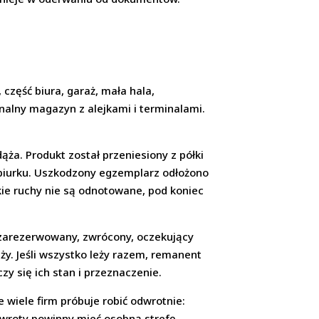
część biura, garaż, mała hala,
nalny magazyn z alejkami i terminalami.
ąża. Produkt został przeniesiony z półki
y biurku. Uszkodzony egzemplarz odłożono
akie ruchy nie są odnotowane, pod koniec
 zarezerwowany, zwrócony, oczekujący
y. Jeśli wszystko leży razem, remanent
zy się ich stan i przeznaczenie.
 wiele firm próbuje robić odwrotnie:
 Zwroty powinny mieć osobną strefę.