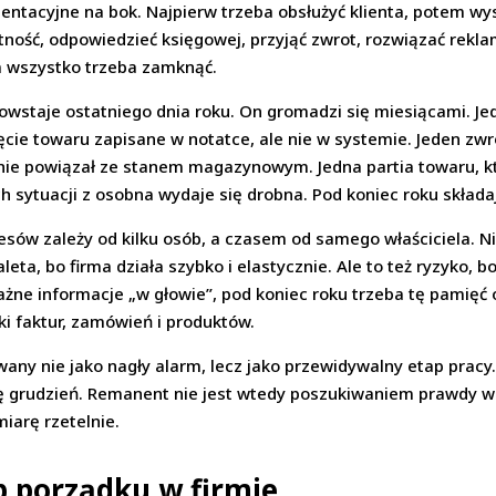
ntacyjne na bok. Najpierw trzeba obsłużyć klienta, potem wy
tność, odpowiedzieć księgowej, przyjąć zwrot, rozwiązać rekl
m wszystko trzeba zamknąć.
powstaje ostatniego dnia roku. On gromadzi się miesiącami. J
cie towaru zapisane w notatce, ale nie w systemie. Jeden zwro
t nie powiązał ze stanem magazynowym. Jedna partia towaru, kt
ch sytuacji z osobna wydaje się drobna. Pod koniec roku składa
cesów zależy od kilku osób, a czasem od samego właściciela.
leta, bo firma działa szybko i elastycznie. Ale to też ryzyko, 
żne informacje „w głowie”, pod koniec roku trzeba tę pamięć
ki faktur, zamówień i produktów.
wany nie jako nagły alarm, lecz jako przewidywalny etap pracy
ię grudzień. Remanent nie jest wtedy poszukiwaniem prawdy w
iarę rzetelnie.
p porządku w firmie