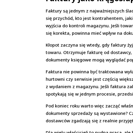
Faktury są jednym z najważniejszych ślad
się przychód, kto jest kontrahentem, jak
wyjścia do kontroli magazynu. Jeśli towar
się korekta, powinna mieć wpływ na doku
Kłopot zaczyna się wtedy, gdy faktury ż
towaru. Otrzymuje fakturę od dostawcy, a
dokumenty księgowe mogą wyglądać popr
Faktura nie powinna być traktowana wył
hurtowni czy serwisie jest częścią więk
z wydaniem z magazynu. Jeśli faktura z
spotykają się w jednym procesie, przedsi
Pod koniec roku warto więc zacząć właśn
dokumenty sprzedaży są wystawione? Cz
dostawców zgadzają się z realnie przyj
Dla wielu właścicieli to nudna praca, a