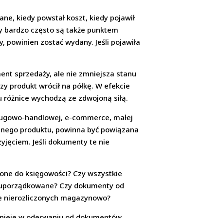
ane, kiedy powstał koszt, kiedy pojawił
ury bardzo często są także punktem
y, powinien zostać wydany. Jeśli pojawiła
ent sprzedaży, ale nie zmniejsza stanu
zy produkt wrócił na półkę. W efekcie
 różnice wychodzą ze zdwojoną siłą.
sługowo-handlowej, e-commerce, małej
retnego produktu, powinna być powiązana
jęciem. Jeśli dokumenty te nie
zone do księgowości? Czy wszystkie
są uporządkowane? Czy dokumenty od
ze nierozliczonych magazynowo?
istnieje w oderwaniu od dokumentów.