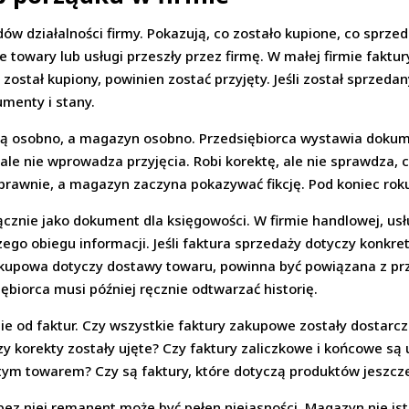
ów działalności firmy. Pokazują, co zostało kupione, co sprzed
ie towary lub usługi przeszły przez firmę. W małej firmie fakt
 został kupiony, powinien zostać przyjęty. Jeśli został sprzedan
menty i stany.
yją osobno, a magazyn osobno. Przedsiębiorca wystawia dokum
le nie wprowadza przyjęcia. Robi korektę, ale nie sprawdza, c
awnie, a magazyn zaczyna pokazywać fikcję. Pod koniec roku
ącznie jako dokument dla księgowości. W firmie handlowej, u
szego obiegu informacji. Jeśli faktura sprzedaży dotyczy konk
akupowa dotyczy dostawy towaru, powinna być powiązana z przy
ębiorca musi później ręcznie odtwarzać historię.
ie od faktur. Czy wszystkie faktury zakupowe zostały dostarc
y korekty zostały ujęte? Czy faktury zaliczkowe i końcowe 
ętym towarem? Czy są faktury, które dotyczą produktów jeszc
le bez niej remanent może być pełen niejasności. Magazyn nie 