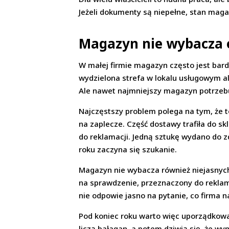
Jeżeli dokumenty są niepełne, stan ma
Magazyn nie wybacza 
W małej firmie magazyn często jest bardz
wydzielona strefa w lokalu usługowym al
Ale nawet najmniejszy magazyn potrzebu
Najczęstszy problem polega na tym, że to
na zaplecze. Część dostawy trafiła do s
do reklamacji. Jedną sztukę wydano do z
roku zaczyna się szukanie.
Magazyn nie wybacza również niejasnyc
na sprawdzenie, przeznaczony do reklam
nie odpowie jasno na pytanie, co firma n
Pod koniec roku warto więc uporządkować
liczą bałagan, a potem dziwią się, że w