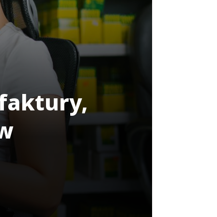
faktury,
 w